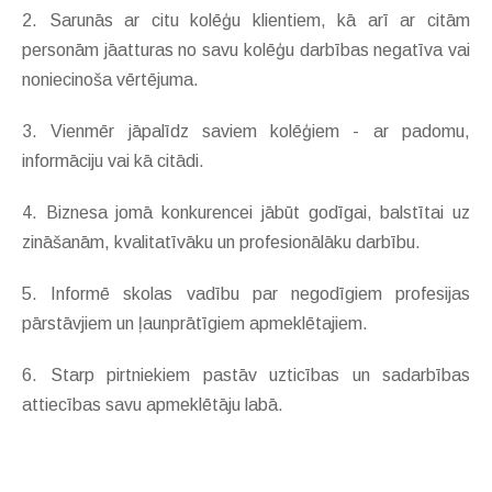
2. Sarunās ar citu kolēģu klientiem, kā arī ar citām
personām jāatturas no savu kolēģu darbības negatīva vai
noniecinoša vērtējuma.
3. Vienmēr jāpalīdz saviem kolēģiem - ar padomu,
informāciju vai kā citādi.
4. Biznesa jomā konkurencei jābūt godīgai, balstītai uz
zināšanām, kvalitatīvāku un profesionālāku darbību.
5. Informē skolas vadību par negodīgiem profesijas
pārstāvjiem un ļaunprātīgiem apmeklētajiem.
6. Starp pirtniekiem pastāv uzticības un sadarbības
attiecības savu apmeklētāju labā.