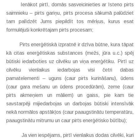
Ienākot pirtī, domās sasveicinieties ar īsteno pirts
saimnieku – pirts gariņu, pirts procesa sākumā palūdziet
tam palīdzēt Jums piepildīt tos mērķus, kurus esat
formulējuši konkrētajam pirts procesam;
Pirts enerģētiskā izpratnē ir dzīva būtne, kura tāpat
kā citas enerģētiskas substances (mežs, jūra u.c.) spēj
būtiski iedarboties uz cilvēku un viņa enerģētiku. Pirtī uz
cilvēku vienlaikus iedarbojas visi četri dabas
pamatelementi – uguns (caur pirts kurināšanu), ūdens
(caur gara mešanu un ūdens procedūrām), zeme (caur
pirts akmeņiem un māliem) un gaiss, pie kam tie
savstarpēji mijiedarbojas un darbojas būtiski intensīvāk
nekā normālos apstākļos (caur paaugstinātu temperatūru,
paaugstinātu mitrumu un caur pirts enerģētisko būtību);
Ja vien iespējams, pirtī vienlaikus dodas cilvēki, kuri