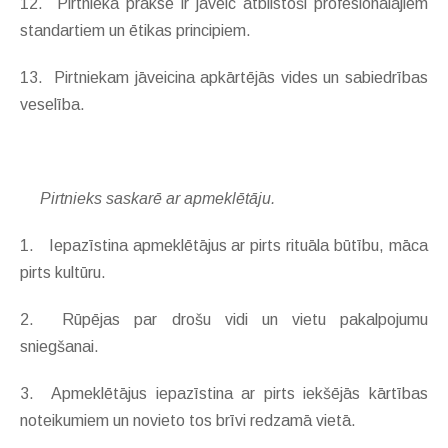
12. Pirtnieka prakse ir jāveic atbilstoši profesionālajiem
standartiem un ētikas principiem.
13. Pirtniekam jāveicina apkārtējās vides un sabiedrības
veselība.
Pirtnieks saskarē ar apmeklētāju.
1. Iepazīstina apmeklētājus ar pirts rituāla būtību, māca
pirts kultūru.
2. Rūpējas par drošu vidi un vietu pakalpojumu
sniegšanai.
3. Apmeklētājus iepazīstina ar pirts iekšējās kārtības
noteikumiem un novieto tos brīvi redzamā vietā.