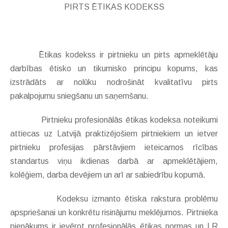
PIRTS ĒTIKAS KODEKSS
Ētikas kodekss ir pirtnieku un pirts apmeklētāju
darbības ētisko un tikumisko principu kopums, kas
izstrādāts ar nolūku nodrošināt kvalitatīvu pirts
pakalpojumu sniegšanu un saņemšanu.
Pirtnieku profesionālās ētikas kodeksa noteikumi
attiecas uz Latvijā praktizējošiem pirtniekiem un ietver
pirtnieku profesijas pārstāvjiem ieteicamos rīcības
standartus viņu ikdienas darbā ar apmeklētājiem,
kolēģiem, darba devējiem un arī ar sabiedrību kopumā.
Kodeksu izmanto ētiska rakstura problēmu
apspriešanai un konkrētu risinājumu meklējumos. Pirtnieka
pienākums ir ievērot profesionālās ētikas normas un LR