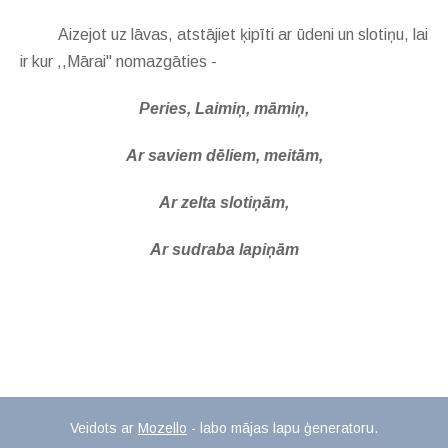
Aizejot uz lāvas, atstājiet ķipīti ar ūdeni un slotiņu, lai
ir kur ,,Mārai" nomazgāties -
Peries, Laimiņ, māmiņ,
Ar saviem dēliem, meitām,
Ar zelta slotiņām,
Ar sudraba lapiņām
Veidots ar
Mozello
- labo mājas lapu ģeneratoru.