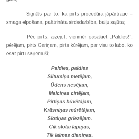
Signāls par to, ka pirts procedūra jāpārtrauc –
smaga elpošana, paātrināta sirdsdarbība, baiļu sajūta;
Pēc pirts, aizejot, vienmēr pasakiet „Paldies!”:
pērējam, pirts Gariņam, pirts kūrējam, par visu to labo, ko
esat pirtī saņēmuši;
Paldies, paldies
Siltumiņa metējam,
Ūdens nesējam,
Malciņas cirtējam,
Pirtiņas būvētājam,
Krāsniņas mūrētājam,
Slotiņas griezējam.
Cik slotai lapiņas,
Tik laimes dieniņas.