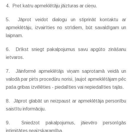
4. Pret katru apmeklētāju jāizturas ar cieņu.
5. Jāprot veidot dialogu un stiprināt kontaktu ar
apmeklētāju, izvairīties no strīdiem, būt savaldīgam un
laipnam.
6. Drīkst sniegt pakalpojumus savu apgūto zināšanu
ietvaros.
7. Jāinformē apmeklētājs viņam saprotamā veidā un
valodā par pirts procedūru norisi, ļaujot apmeklētājam pēc
paša gribas izvēlēties - piedalīties vai nepiedalīties tajās.
8. Jāprot glabāt un neizpaust ar apmeklētāja personību
saistītu informāciju.
9. Sniedzot pakalpojumus, jāievēro personīgās
intimitātes neaizskaramība.