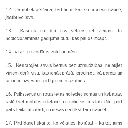
12. Ja notiek pēršana, tad tiem, kas šo procesu traucē,
jāatbrīvo lāva.
13. Baseinā un dīķī nav vēlams iet vienam, lai
nepieciešamības gadījumā būtu, kas palīdz izkāpt.
14. Visas procedūras veikt ar mēru.
15. Neatstājiet savus bērnus bez uzraudzības, neļaujiet
viņiem darīt visu, kas ienāk prātā, ieradiniet, kā pareizi un
ar cieņu uzvesties pirtī jau no mazotnes.
16. Pulksteņus un rotaslietas nolieciet somās un kabatās,
izslēdziet mobilos telefonus un nolieciet tos labi tālu, pirtī
pats Laiks rit citādi, un nekas nedrīkst tam traucēt.
17. Pirtī dariet tikai to, ko vēlaties, ko jūtat – ka tas jums