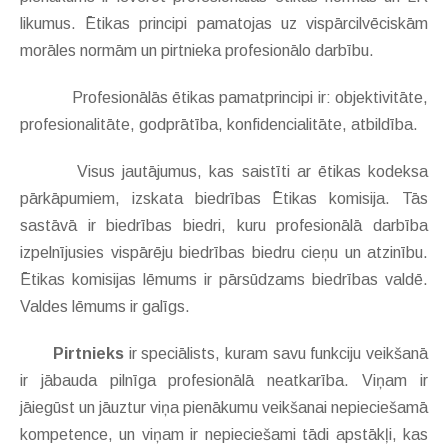
likumus. Ētikas principi pamatojas uz vispārcilvēciskām
morāles normām un pirtnieka profesionālo darbību.
Profesionālās ētikas pamatprincipi ir: objektivitāte,
profesionalitāte, godprātība, konfidencialitāte, atbildība.
Visus jautājumus, kas saistīti ar ētikas kodeksa
pārkāpumiem, izskata biedrības Ētikas komisija. Tās
sastāvā ir biedrības biedri, kuru profesionālā darbība
izpelnījusies vispārēju biedrības biedru cieņu un atzinību.
Ētikas komisijas lēmums ir pārsūdzams biedrības valdē.
Valdes lēmums ir galīgs.
Pirtnieks
ir speciālists, kuram savu funkciju veikšanā
ir jābauda pilnīga profesionālā neatkarība. Viņam ir
jāiegūst un jāuztur viņa pienākumu veikšanai nepieciešamā
kompetence, un viņam ir nepieciešami tādi apstākļi, kas