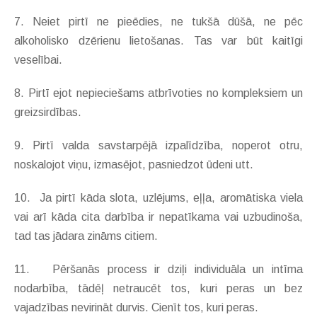
7. Neiet pirtī ne pieēdies, ne tukšā dūšā, ne pēc
alkoholisko dzērienu lietošanas. Tas var būt kaitīgi
veselībai.
8. Pirtī ejot nepieciešams atbrīvoties no kompleksiem un
greizsirdības.
9. Pirtī valda savstarpējā izpalīdzība, noperot otru,
noskalojot viņu, izmasējot, pasniedzot ūdeni utt.
10. Ja pirtī kāda slota, uzlējums, eļļa, aromātiska viela
vai arī kāda cita darbība ir nepatīkama vai uzbudinoša,
tad tas jādara zināms citiem.
11. Pēršanās process ir dziļi individuāla un intīma
nodarbība, tādēļ netraucēt tos, kuri peras un bez
vajadzības nevirināt durvis. Cienīt tos, kuri peras.