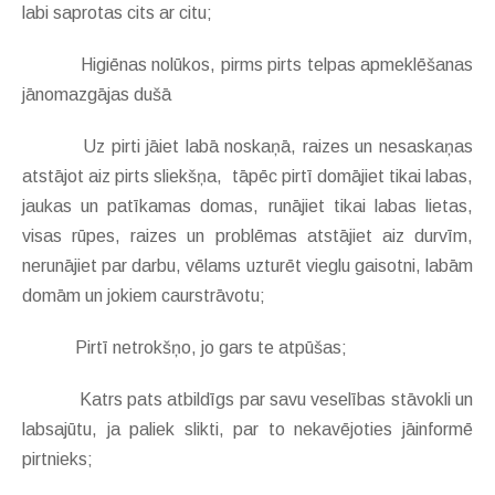
labi saprotas cits ar citu;
Higiēnas nolūkos, pirms pirts telpas apmeklēšanas
jānomazgājas dušā
Uz pirti jāiet labā noskaņā, raizes un nesaskaņas
atstājot aiz pirts sliekšņa, tāpēc pirtī domājiet tikai labas,
jaukas un patīkamas domas, runājiet tikai labas lietas,
visas rūpes, raizes un problēmas atstājiet aiz durvīm,
nerunājiet par darbu, vēlams uzturēt vieglu gaisotni, labām
domām un jokiem caurstrāvotu;
Pirtī netrokšņo, jo gars te atpūšas;
Katrs pats atbildīgs par savu veselības stāvokli un
labsajūtu, ja paliek slikti, par to nekavējoties jāinformē
pirtnieks;