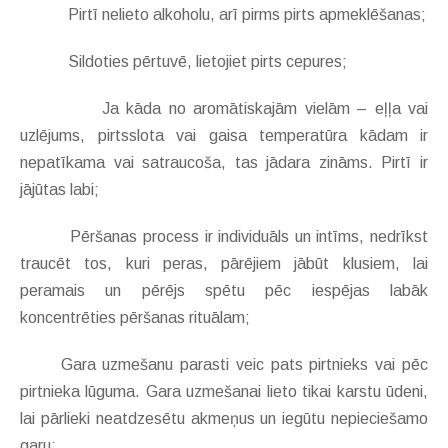
Pirtī nelieto alkoholu, arī pirms pirts apmeklēšanas;
Sildoties pērtuvē, lietojiet pirts cepures;
Ja kāda no aromātiskajām vielām – eļļa vai
uzlējums, pirtsslota vai gaisa temperatūra kādam ir
nepatīkama vai satraucoša, tas jādara zināms. Pirtī ir
jājūtas labi;
Pēršanas process ir individuāls un intīms, nedrīkst
traucēt tos, kuri peras, pārējiem jābūt klusiem, lai
peramais un pērējs spētu pēc iespējas labāk
koncentrēties pēršanas rituālam;
Gara uzmešanu parasti veic pats pirtnieks vai pēc
pirtnieka lūguma. Gara uzmešanai lieto tikai karstu ūdeni,
lai pārlieki neatdzesētu akmeņus un iegūtu nepieciešamo
garu;