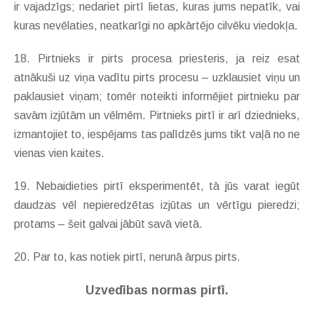
ir vajadzīgs; nedariet pirtī lietas, kuras jums nepatīk, vai
kuras nevēlaties, neatkarīgi no apkārtējo cilvēku viedokļa.
18. Pirtnieks ir pirts procesa priesteris, ja reiz esat
atnākuši uz viņa vadītu pirts procesu – uzklausiet viņu un
paklausiet viņam; tomēr noteikti informējiet pirtnieku par
savām izjūtām un vēlmēm. Pirtnieks pirtī ir arī dziednieks,
izmantojiet to, iespējams tas palīdzēs jums tikt vaļā no ne
vienas vien kaites.
19. Nebaidieties pirtī eksperimentēt, tā jūs varat iegūt
daudzas vēl nepieredzētas izjūtas un vērtīgu pieredzi;
protams – šeit galvai jābūt savā vietā.
20. Par to, kas notiek pirtī, nerunā ārpus pirts.
Uzvedības normas pirtī.