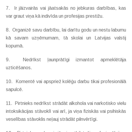
7. Ir jāizvairās vai jāatsakās no jebkuras darbības, kas
var graut viņa kā indivīda un profesijas prestižu.
8. Organizē savu darbību, lai darītu godu un nestu labumu
kā savam uzņēmumam, tā skolai un Latvijas valstij
kopumā.
9. Nedrīkst ļaunprātīgi izmantot apmeklētāja
uzticēšanos.
10. Komentē vai apspriež kolēģu darbu tikai profesionālā
sapulcē.
11. Pirtnieks nedrīkst strādāt alkohola vai narkotisko vielu
intoksikācijas stāvoklī vai arī, ja viņa fiziskās vai psihiskās
veselības stāvoklis neļauj strādāt pilnvērtīgi.