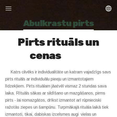
Abulkrastu pirts
Pirts rituāls un
cenas
Katrs cilvēks ir individualitāte un katram vajadzīgs savs
pirts rituāls ar individuālu pieeju un izmantotajiem
līdzekļiem. Pirts rituālam jāatvēl vismaz 2 stundas sava
laika. Rītuāls sākas ar sildīšano un mazgāšanos, pirms
pirts - lai nomazgātos, drīkst izmantot arī rūpnieciski
ražotās ziepes un šampūnu. Turpmākajā rituāla laikā tiek
izmantoti, tikai, dabiskas izcelsmes augi vielas un