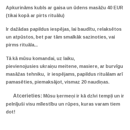
Apkurināms kubls ar gaisa un ūdens masāžu 40 EUR
(tikai kopā ar pirts rituālu)
Ir dažādas papildus iespējas, lai baudītu, relaksētos
un atpūstos, bet par tām smalkāk sazinoties, vai
pirms rituāla...
Tā kā mūsu komandai, uz laiku,
pievienojusies ukraiņu meitene, masiere, ar burvīgu
masāžas tehniku, ir iespējams, papildus rituālam arī
pamasēties, piemaksājot, vismaz 20 naudiņas.
Atcerieties:
Mūsu ķermeņi ir kā dzīvi tempļi un ir
pelnījuši visu mīlestību un rūpes, kuras varam tiem
dot!