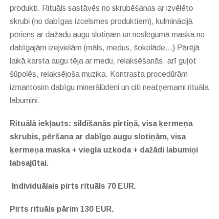
produkti. Rituāls sastāvēs no skrubēšanas ar izvēlēto
skrubi (no dabīgas izcelsmes produktiem), kulminācijā
pēriens ar dažādu augu slotiņām un noslēgumā maska no
dabīgajām izejvielām (māls, medus, šokolāde...) Pārējā
laikā karsta augu tēja ar medu, relaksēšanās, arī guļot
šūpolēs, relaksējoša muzika. Kontrasta procedūrām
izmantosim dabīgu minerālūdeni un citi neatņemami rituāla
labumiņi.
Rituālā iekļauts: sildīšanās pirtiņā, visa ķermeņa
skrubis, pēršana ar dabīgo augu slotiņām, visa
ķermeņa maska + viegla uzkoda
+ dažādi labumiņi
labsajūtai.
Individuālais pirts rituāls 70 EUR
.
Pirts rituāls pārim 130 EUR.