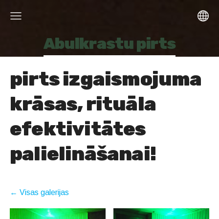
Abulkrastu pirts
pirts izgaismojuma
krāsas, rituāla
efektivitātes
palielināšanai!
Visas galerijas